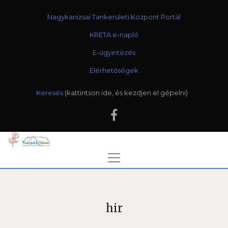
Nagykanizsai Tankerületi Központ Portál
KRÉTA e-napló
E-ügyintézés
Elérhetőségek
Keresés
hir