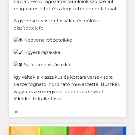
napját. Felső tagozatos tanulóink szó szerint
magukra is öltötték a legszebb gondolatokat.
A gyerekek vászontáskákat és pólókat
díszítettek fel:
Kedvenc idézeteikkel
Egyedi rajzaikkal
Saját kreativitásukkal
Így váltak a klasszikus és kortárs versek sorai
kézzelfogható, hordható művészetté. Büszkék
vagyunk a sok egyedi, ötletes és szívvel-
lélekkel teli alkotásra!
hír