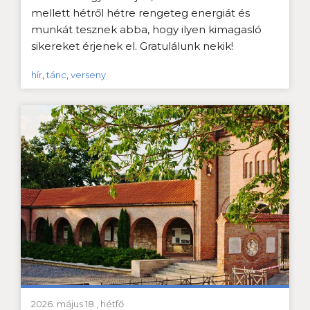
mellett hétről hétre rengeteg energiát és
munkát tesznek abba, hogy ilyen kimagasló
sikereket érjenek el. Gratulálunk nekik!
hír
,
tánc
,
verseny
2026. május 18., hétfő