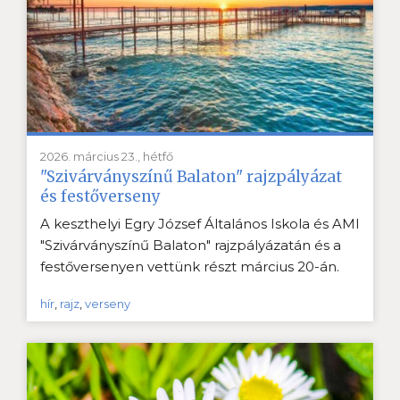
2026. március 23., hétfő
"Szivárványszínű Balaton" rajzpályázat
és festőverseny
A keszthelyi Egry József Általános Iskola és AMI
"Szivárványszínű Balaton" rajzpályázatán és a
festőversenyen vettünk részt március 20-án.
hír
,
rajz
,
verseny