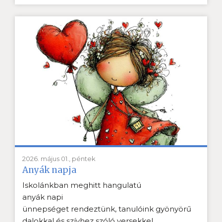
2026. május 01., péntek
Anyák napja
Iskolánkban meghitt hangulatú
anyák napi
ünnepséget rendeztünk, tanulóink gyönyörű
dalokkal és szívhez szóló versekkel