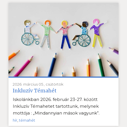
2026. március 05., csütörtök
Inkluzív Témahét
Iskolánkban 2026. február 23-27. között
Inkluzív Témahetet tartottunk, melynek
mottója : „Mindannyian mások vagyunk”.
hír
,
témahét