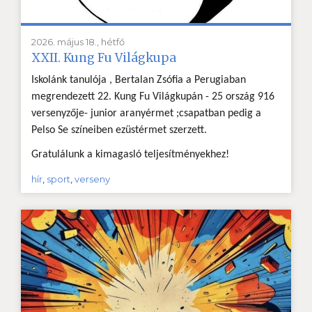
2026. május 18., hétfő
XXII. Kung Fu Világkupa
Iskolánk tanulója , Bertalan Zsófia a Perugiaban
megrendezett 22. Kung Fu Világkupán - 25 ország 916
versenyzője- junior aranyérmet ;csapatban pedig a
Pelso Se színeiben ezüstérmet szerzett.
Gratulálunk a kimagasló teljesítményekhez!
hír
,
sport
,
verseny