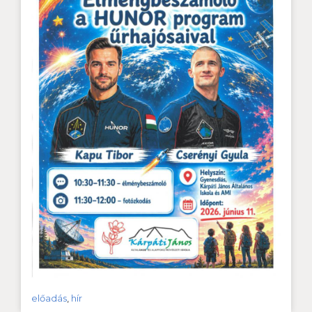
előadás
,
hír