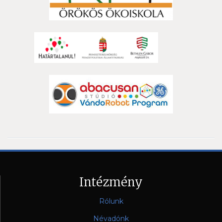
Intézmény
Rólunk
Névadónk