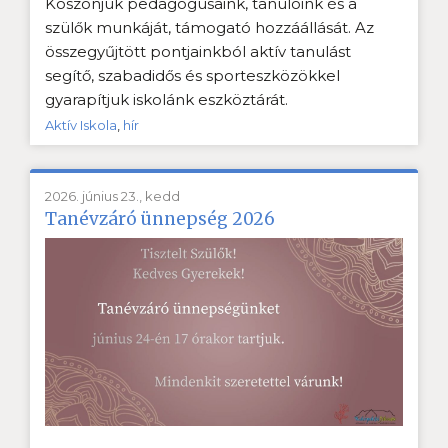
Köszönjük pedagógusaink, tanulóink és a
szülők munkáját, támogató hozzáállását. Az
összegyűjtött pontjainkból aktív tanulást
segítő, szabadidős és sporteszközökkel
gyarapítjuk iskolánk eszköztárát.
Aktív Iskola
,
hír
2026. június 23., kedd
Tanévzáró ünnepség 2026