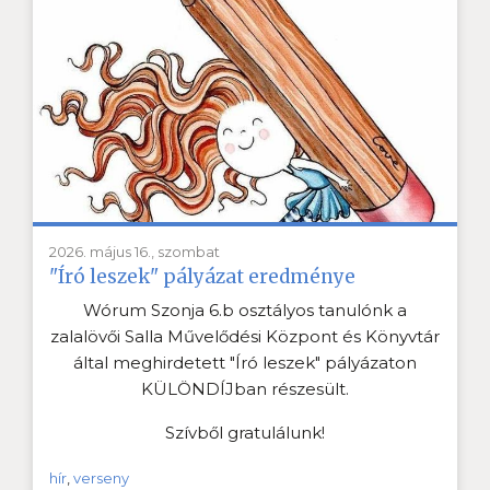
2026. május 16., szombat
"Író leszek" pályázat eredménye
Wórum Szonja 6.b osztályos tanulónk a
zalalövői Salla Művelődési Központ és Könyvtár
által meghirdetett "Író leszek" pályázaton
KÜLÖNDÍJban részesült.
Szívből gratulálunk!
hír
,
verseny