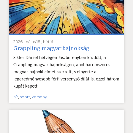
2026. május 18., hétfő
Grappling magyar bajnokság
Sikter Dániel hétvégén Jászberényben küzdött, a
Grappling magyar bajnokságon, ahol háromszoros
magyar bajnoki címet szerzett, s elnyerte a
legeredményesebb férfi versenyző díját is, ezzel három
kupát kapott.
hír
,
sport
,
verseny