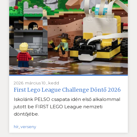
2026. március 10., kedd
First Lego League Challenge Döntő 2026
Iskolánk PELSO csapata idén első alkalommal
jutott be FIRST LEGO League nemzeti
döntőjébe.
hír
,
verseny