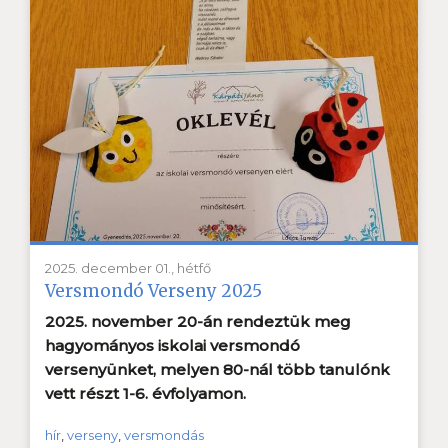
2025. december 01., hétfő
Versmondó Verseny 2025
2025. november 20-án rendeztük meg
hagyományos iskolai versmondó
versenyünket, melyen 80-nál több tanulónk
vett részt 1-6. évfolyamon.
hír
,
verseny
,
versmondás