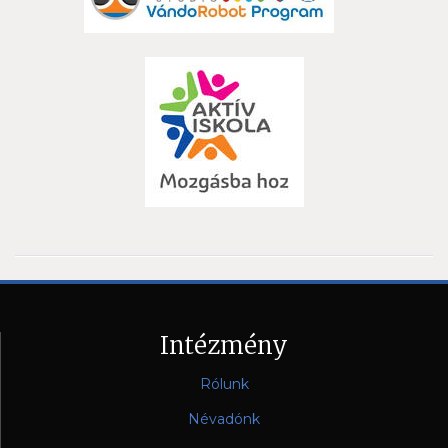
Intézmény
Rólunk
Névadónk