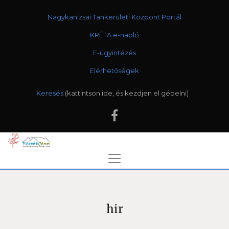
Nagykanizsai Tankerületi Központ Portál
KRÉTA e-napló
E-ügyintézés
Elérhetőségek
Keresés
hir