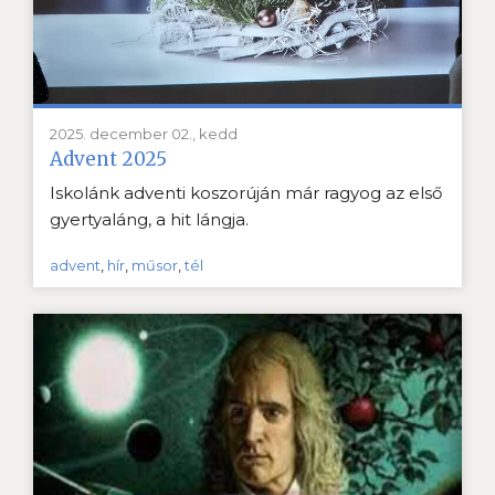
2025. december 02., kedd
Advent 2025
Iskolánk adventi koszorúján már ragyog az első
gyertyaláng, a hit lángja.
advent
,
hír
,
műsor
,
tél