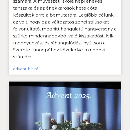
számára. A művészeti iskola népi énekes
tanszaka és az énekkarosok hetek óta
készültek erre a bemutatóra. Legfőbb célunk
az volt, hogy ez a változatos zenei stílusokat
felvonultató, meghitt hangulatú hangverseny a
szürke mindennapokból való kiszakadást, lelki
megnyugvást és ráhangolódást nyújtson a
Szeretet ünnepéhez közeledve mindenki
számára.
advent
,
hír
,
tél