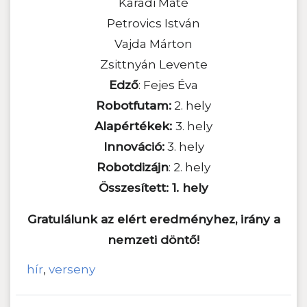
Karádi Máté
Petrovics István
Vajda Márton
Zsittnyán Levente
Edző
: Fejes Éva
Robotfutam:
2. hely
Alapértékek:
3. hely
Innováció:
3. hely
Robotdizájn
: 2. hely
Összesített: 1. hely
Gratulálunk az elért eredményhez, irány a
nemzeti döntő!
hír
,
verseny