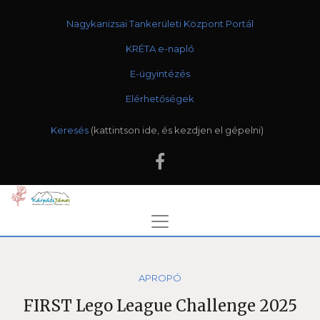
Nagykanizsai Tankerületi Központ Portál
KRÉTA e-napló
E-ügyintézés
Elérhetőségek
Keresés
APROPÓ
FIRST Lego League Challenge 2025