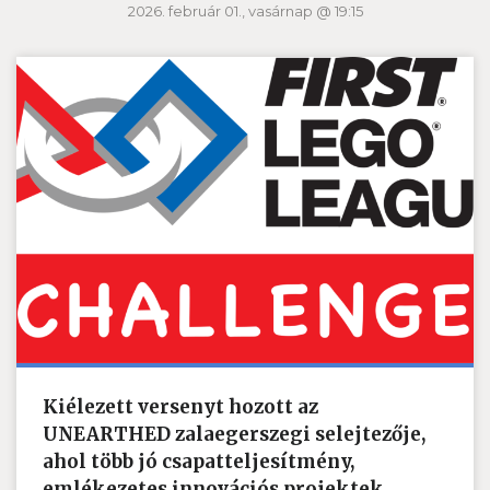
2026. február 01., vasárnap @ 19:15
Kiélezett versenyt hozott az
UNEARTHED zalaegerszegi selejtezője,
ahol több jó csapatteljesítmény,
emlékezetes innovációs projektek