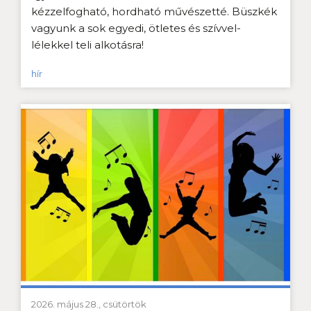
kézzelfogható, hordható művészetté. Büszkék
vagyunk a sok egyedi, ötletes és szívvel-
lélekkel teli alkotásra!
hír
2026. május 28., csütörtök