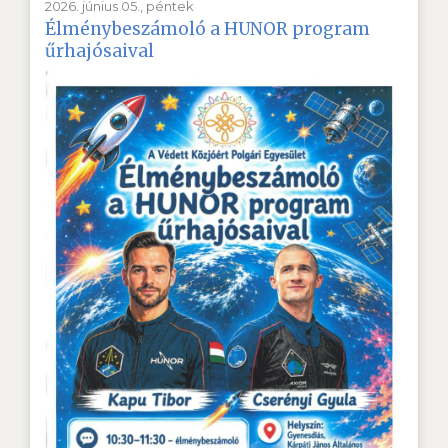
2026. június 05., péntek
Élménybeszámoló a HUNOR program
űrhajósaival