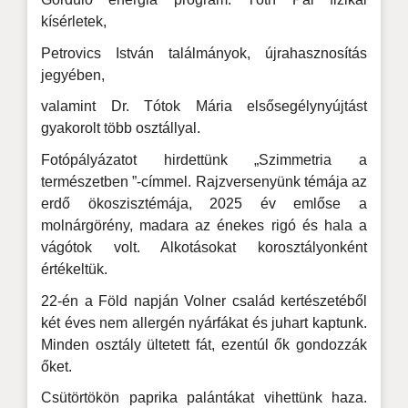
kísérletek,
Petrovics István találmányok, újrahasznosítás
jegyében,
valamint Dr. Tótok Mária elsősegélynyújtást
gyakorolt több osztállyal.
Fotópályázatot hirdettünk „Szimmetria a
természetben ”-címmel. Rajzversenyünk témája az
erdő ökoszisztémája, 2025 év emlőse a
molnárgörény, madara az énekes rigó és hala a
vágótok volt. Alkotásokat korosztályonként
értékeltük.
22-én a Föld napján Volner család kertészetéből
két éves nem allergén nyárfákat és juhart kaptunk.
Minden osztály ültetett fát, ezentúl ők gondozzák
őket.
Csütörtökön paprika palántákat vihettünk haza.