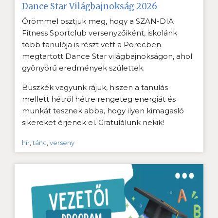
Dance Star Világbajnokság 2026
Örömmel osztjuk meg, hogy a SZAN-DIA
Fitness Sportclub versenyzőiként, iskolánk
több tanulója is részt vett a Porecben
megtartott Dance Star világbajnokságon, ahol
gyönyörű eredmények születtek.
Büszkék vagyunk rájuk, hiszen a tanulás
mellett hétről hétre rengeteg energiát és
munkát tesznek abba, hogy ilyen kimagasló
sikereket érjenek el. Gratulálunk nekik!
hír
,
tánc
,
verseny