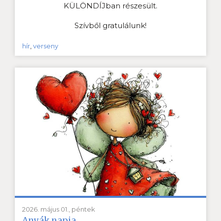
KÜLÖNDÍJban részesült.
Szívből gratulálunk!
hír
,
verseny
2026. május 01., péntek
Anyák napja