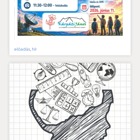
előadás
,
hír