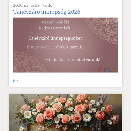
2026. június 23., kedd
Tanévzáró ünnepség 2026
hír