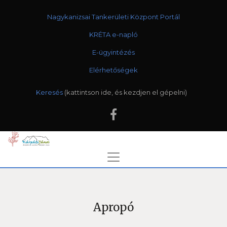
Nagykanizsai Tankerületi Központ Portál
KRÉTA e-napló
E-ügyintézés
Elérhetőségek
Keresés
Apropó