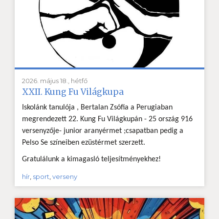
2026. május 18., hétfő
XXII. Kung Fu Világkupa
Iskolánk tanulója , Bertalan Zsófia a Perugiaban
megrendezett 22. Kung Fu Világkupán - 25 ország 916
versenyzője- junior aranyérmet ;csapatban pedig a
Pelso Se színeiben ezüstérmet szerzett.
Gratulálunk a kimagasló teljesítményekhez!
hír
,
sport
,
verseny