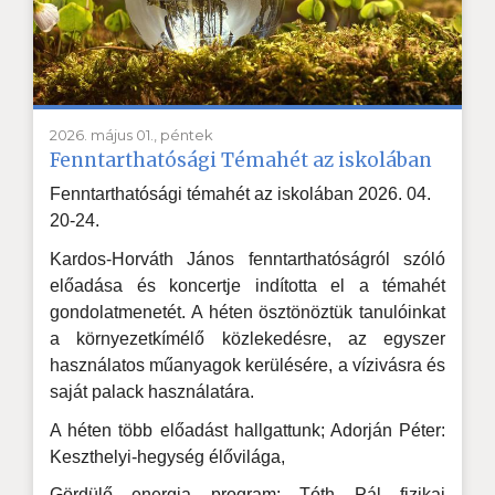
2026. május 01., péntek
Fenntarthatósági Témahét az iskolában
Fenntarthatósági témahét az iskolában 2026. 04.
20-24.
Kardos-Horváth János fenntarthatóságról szóló
előadása és koncertje indította el a témahét
gondolatmenetét. A héten ösztönöztük tanulóinkat
a környezetkímélő közlekedésre, az egyszer
használatos műanyagok kerülésére, a vízivásra és
saját palack használatára.
A héten több előadást hallgattunk; Adorján Péter:
Keszthelyi-hegység élővilága,
Gördülő energia program: Tóth Pál fizikai