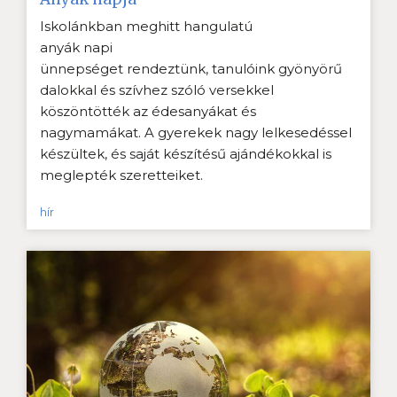
Iskolánkban meghitt hangulatú
anyák napi
ünnepséget rendeztünk, tanulóink gyönyörű
dalokkal és szívhez szóló versekkel
köszöntötték az édesanyákat és
nagymamákat. A gyerekek nagy lelkesedéssel
készültek, és saját készítésű ajándékokkal is
meglepték szeretteiket.
hír