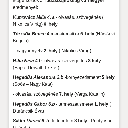
Megérkeztek a
Tudásbajnokság vármegyei
eredményei:
Kutrovácz Milla 4. a
- olvasás, szövegértés (
Nikolics Virág)
6. hely
Törzsök Bence 4.a
-matematika
6. hely
(Hársfalvi
Brigitta)
- magyar nyelv
2. hely
( Nikolics Virág)
Riba Nina 4.b
-olvasás, szövegértés
8.hely
(Papp- Horváth Eszter)
Hegedüs Alexandra 3.b -
környezetismeret
5.hely
(Soós – Nagy Kata)
- olvasás, szövegértés
7. hely (
Varga Katalin
)
Hegedüs Gábor 6.b
- természetismeret
1. hely
(
Duráncsik Éva)
Sikter Dániel 6. b
-történelem
3.hely
( Pontyosné
B. Anita)