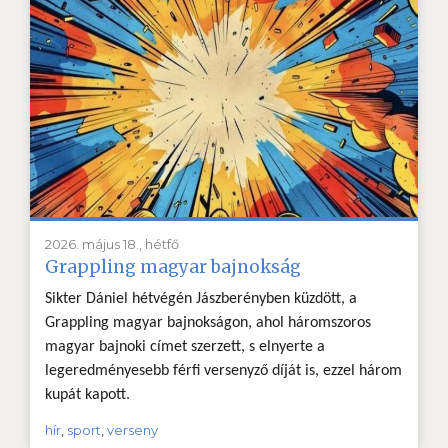
2026. május 18., hétfő
Grappling magyar bajnokság
Sikter Dániel hétvégén Jászberényben küzdött, a
Grappling magyar bajnokságon, ahol háromszoros
magyar bajnoki címet szerzett, s elnyerte a
legeredményesebb férfi versenyző díját is, ezzel három
kupát kapott.
hír
,
sport
,
verseny