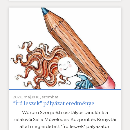
2026. május 16., szombat
"Író leszek" pályázat eredménye
Wórum Szonja 6.b osztályos tanulónk a
zalalövői Salla Művelődési Központ és Könyvtár
által meghirdetett "Író leszek" pályázaton