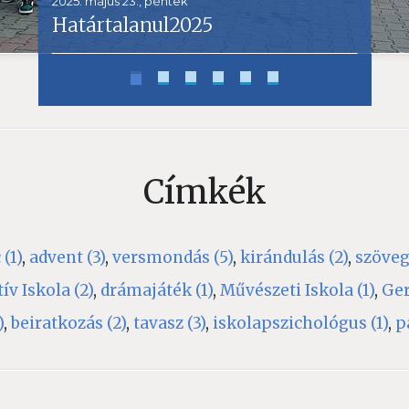
2025. május 23., péntek
Határtalanul2025
Címkék
 (1)
,
advent (3)
,
versmondás (5)
,
kirándulás (2)
,
szöveg
ív Iskola (2)
,
drámajáték (1)
,
Művészeti Iskola (1)
,
Ger
)
,
beiratkozás (2)
,
tavasz (3)
,
iskolapszichológus (1)
,
p