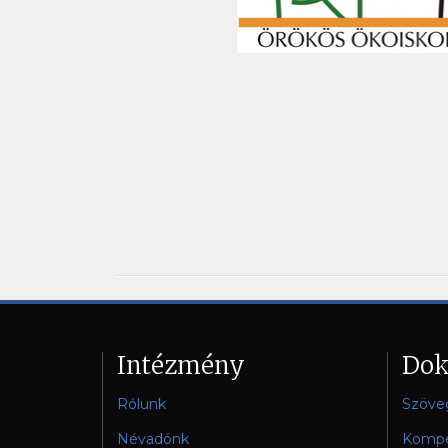
Intézmény
Do
Rólunk
Szöve
Névadónk
Kompe