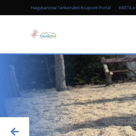
Nagykanizsai Tankerületi Központ Portál
KRÉTA e