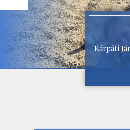
Kárpáti Já