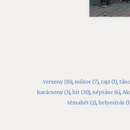
verseny (16)
,
műsor (7)
,
rajz (1)
,
tánc
karácsony (3)
,
hír (30)
,
néptánc (4)
,
Akt
témahét (2)
,
helyesírás (1