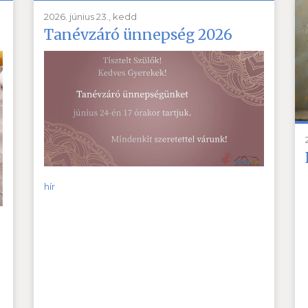
2026. június 23., kedd
Tanévzáró ünnepség 2026
hír