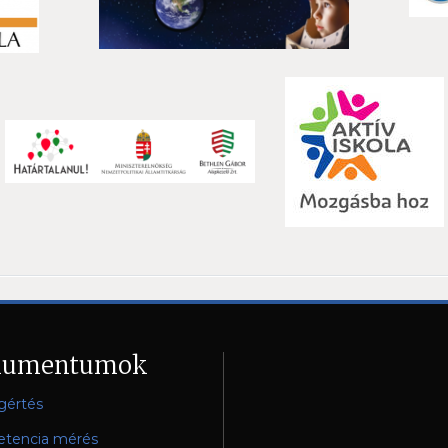
kumentumok
gértés
tencia mérés