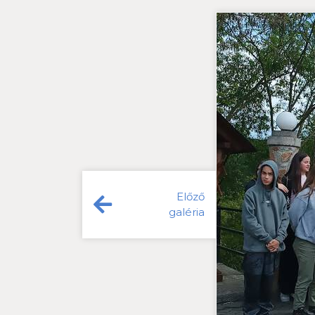
Előző
galéria