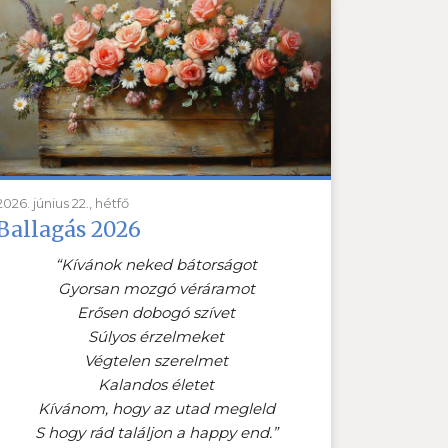
2026. június 22., hétfő
Ballagás 2026
“Kívánok neked bátorságot
Gyorsan mozgó véráramot
Erősen dobogó szívet
Súlyos érzelmeket
Végtelen szerelmet
Kalandos életet
Kívánom, hogy az utad megleld
S hogy rád találjon a happy end.”