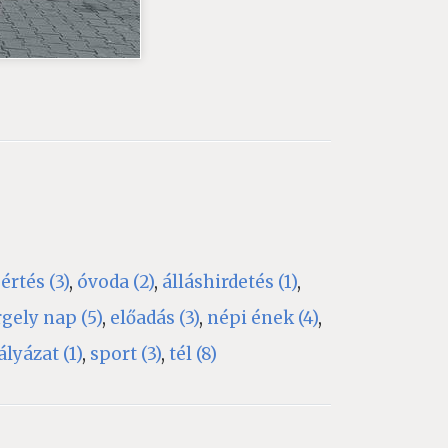
2023. június 16., 
Játszva tan
értés (3)
,
óvoda (2)
,
álláshirdetés (1)
,
gely nap (5)
,
előadás (3)
,
népi ének (4)
,
ályázat (1)
,
sport (3)
,
tél (8)