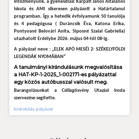
Intézményünk, a gyenesdiási Kárpáti János Általános
Iskola és AMI sikeresen pályázott a Határtalanul
programban. Így a hetedik évfolyamunk 50 tanulója
és 4 pedagógusa ( Duráncsik Éva, Katona Erika,
Pontyosné Belovári Anita, Siposné Szalai Gabriella)
utazhatott Erdélybe 2026. május 04-től 08-ig.
A pályázat neve : „ELEK APÓ MESÉI 2- SZÉKELYFÖLDI
LEGENDÁK NYOMÁBAN”
A tanulmányi kirándulásunk megvalósítása
a HAT-KP-1-2025_1-002171-es pályázattal
egy közös autóbusszal valósult meg.
Barangolásunkat
a
Csillagösvény
Utazási
Iroda
szervezése
segítette.
kirándulás
,
pályázat