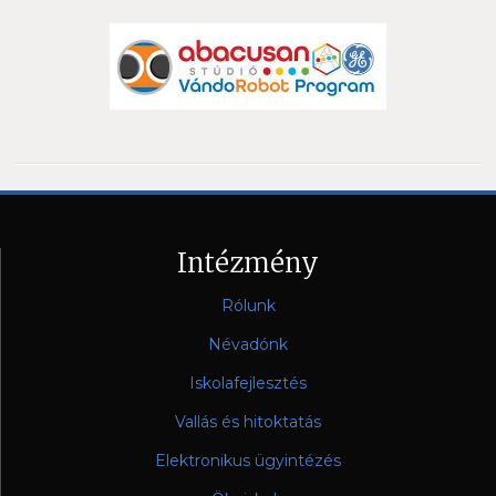
Intézmény
Rólunk
Névadónk
Iskolafejlesztés
Vallás és hitoktatás
Elektronikus ügyintézés