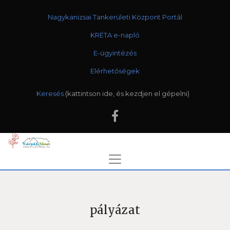
Nagykanizsai Tankerületi Központ Portál
KRÉTA e-napló
E-ügyintézés
Elérhetőségek
Keresés
pályázat