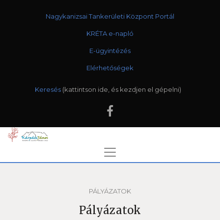
Nagykanizsai Tankerületi Központ Portál
KRÉTA e-napló
E-ügyintézés
Elérhetőségek
Keresés
PÁLYÁZATOK
Pályázatok