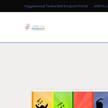
Nagykanizsai Tankerületi Központ Portál
KRÉTA e