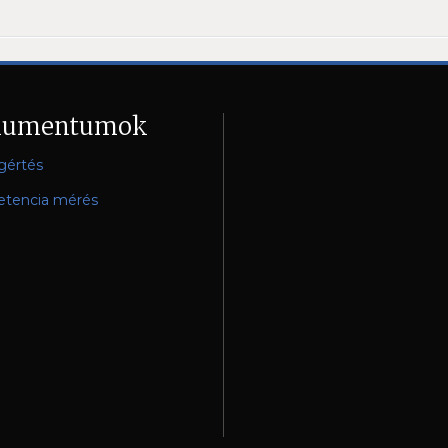
kumentumok
gértés
tencia mérés