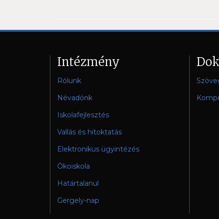
Intézmény
Do
Rólunk
Szöve
Névadónk
Kompe
Iskolafejlesztés
Vallás és hitoktatás
Elektronikus ügyintézés
Ökoiskola
Határtalanul
Gergely-nap