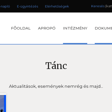
Keresés
-napló
E-ügyintézés
Elérhetőségek
FÕOLDAL
APROPÓ
INTÉZMÉNY
DOKUM
Tánc
Aktualitások, események nemrég és majd...