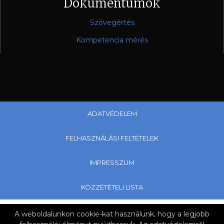
Dokumentumok
Szövegértés
Kompetencia mérés
ADATVÉDELEM
FELHASZNÁLÁSI FELTÉTELEK
IMPRESSZUM
KÖZZÉTÉTELI LISTA
Copyright © 2019 Kárpáti János Általános Iskola és Alapfokú
A weboldalunkon cookie-kat használunk, hogy a legjobb