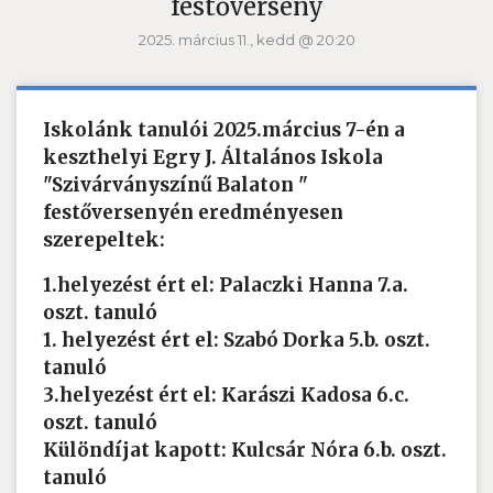
festőverseny
2025. március 11., kedd @ 20:20
Iskolánk tanulói 2025.március 7-én a
keszthelyi Egry J. Általános Iskola
"Szivárványszínű Balaton "
festőversenyén eredményesen
szerepeltek:
1.helyezést ért el: Palaczki Hanna 7.a.
oszt. tanuló
1. helyezést ért el: Szabó Dorka 5.b. oszt.
tanuló
3.helyezést ért el: Karászi Kadosa 6.c.
oszt. tanuló
Különdíjat kapott: Kulcsár Nóra 6.b. oszt.
tanuló