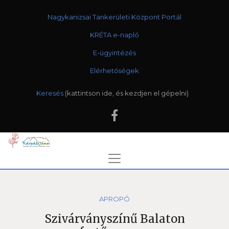
Nagykanizsai Tankerületi Központ Portál
KRÉTA e-napló
E-ügyintézés
Elérhetőségek
Keresés
APROPÓ
Szivárványszínű Balaton