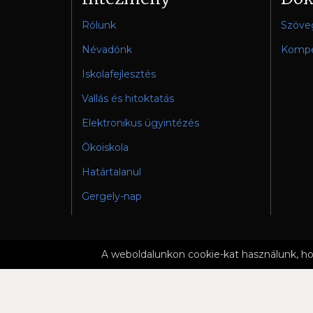
Rólunk
Szöve
Névadónk
Kompe
Iskolafejlesztés
Vallás és hitoktatás
Elektronikus ügyintézés
Ökoiskola
Határtalanul
Gergely-nap
A weboldalunkon cookie-kat használunk, ho
ADATVÉ
Copyright © 2019 Kárpáti János Általános Iskola és