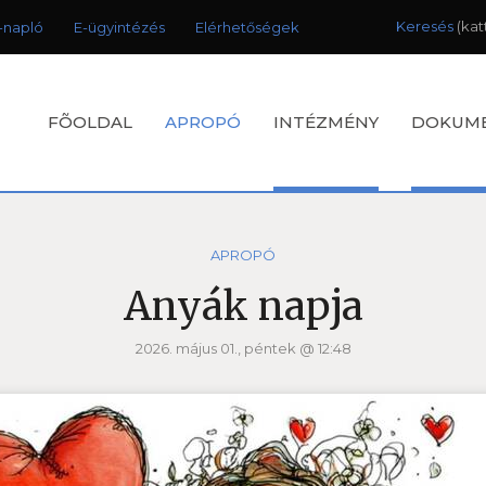
Keresés
-napló
E-ügyintézés
Elérhetőségek
FÕOLDAL
APROPÓ
INTÉZMÉNY
DOKUM
APROPÓ
Anyák napja
2026. május 01., péntek @ 12:48