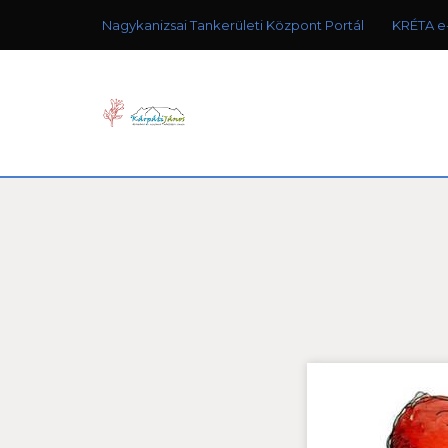
Nagykanizsai Tankerületi Központ Portál
KRÉTA e