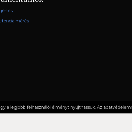
gértés
tencia mérés
gy a legjobb felhasználói élményt nyújthassuk. Az adatvédele
DELEM
FELHASZNÁLÁSI FELTÉTELEK
IMPRESSZUM
KÖZZÉTÉT
 Alapfokú Művészeti Iskola & Nagykanizsa Tankerületi Központ