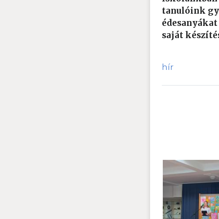
tanulóink gy
édesanyákat 
saját készít
hír