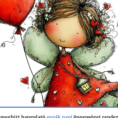
 meghitt hangulatú
anyák napi
ünnepséget rendez