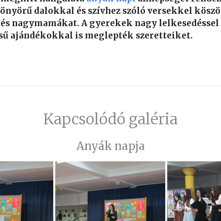
önyörű dalokkal és szívhez szóló versekkel köszö
és nagymamákat. A gyerekek nagy lelkesedéssel 
ésű ajándékokkal is meglepték szeretteiket.
Kapcsolódó galéria
Anyák napja