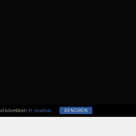
mről bővebben
itt olvashat
.
RENDBEN
ELI LISTA