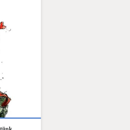
tünk,