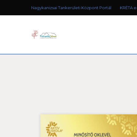
Nagykanizsai Tankerületi Központ Portál
KRÉTA e