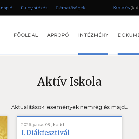
Keresés
-napló
E-ügyintézés
Elérhetőségek
FÕOLDAL
APROPÓ
INTÉZMÉNY
DOKUM
Aktív Iskola
Aktualitások, események nemrég és majd...
2026. június 09., kedd
I. Diákfesztivál