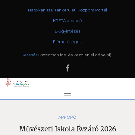
Nagykanizsai Tankerületi Központ Portál
KRÉTA e-napló
E-ügyintézés
Elérhetőségek
Keresés
APROPÓ
Művészeti Iskola Évzáró 2026