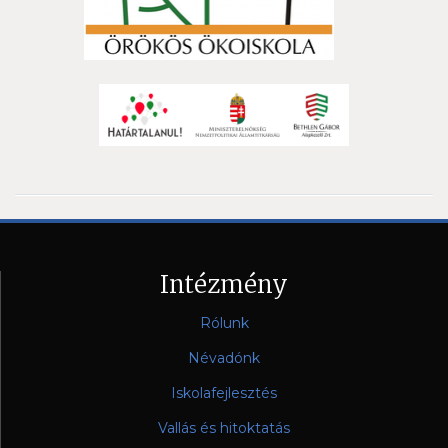
Intézmény
Rólunk
Névadónk
Iskolafejlesztés
Vallás és hitoktatás