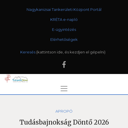
Nagykanizsai Tankerületi Központ Portál
KRÉTA e-napló
E-ügyintézés
Elérhetőségek
Keresés
APROPÓ
Tudásbajnokság Döntő 2026