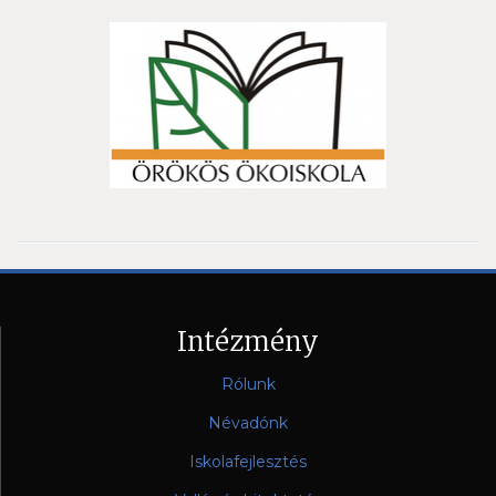
Intézmény
Rólunk
Névadónk
Iskolafejlesztés