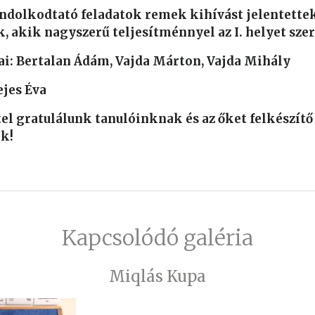
ondolkodtató feladatok remek kihívást jelentette
, akik nagyszerű teljesítménnyel az I. helyet sze
jai: Bertalan Ádám, Vajda Márton, Vajda Mihály
ejes Éva
tel gratulálunk tanulóinknak és az őket felkészítő
k!
Kapcsolódó galéria
Miqlás Kupa