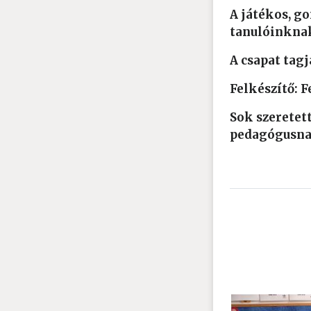
A játékos, g
tanulóinknak
A csapat tag
Felkészítő: F
Sok szeretet
pedagógusna