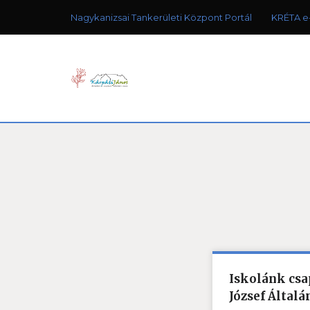
Nagykanizsai Tankerületi Központ Portál
KRÉTA e
Iskolánk csa
József Általá