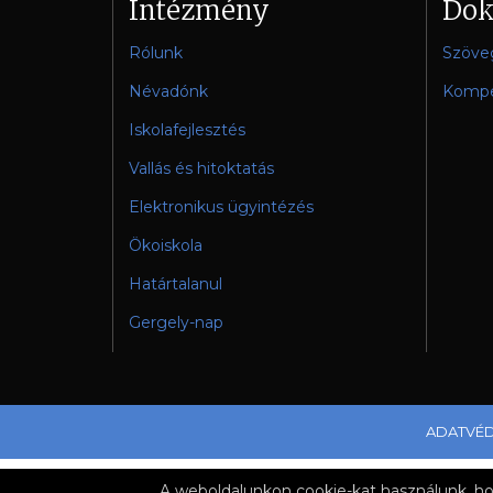
Intézmény
Do
Rólunk
Szöve
Névadónk
Kompe
Iskolafejlesztés
Vallás és hitoktatás
Elektronikus ügyintézés
Ökoiskola
Határtalanul
Gergely-nap
ADATVÉ
Copyright © 2019 Kárpáti János Általános Iskola és
A weboldalunkon cookie-kat használunk, ho