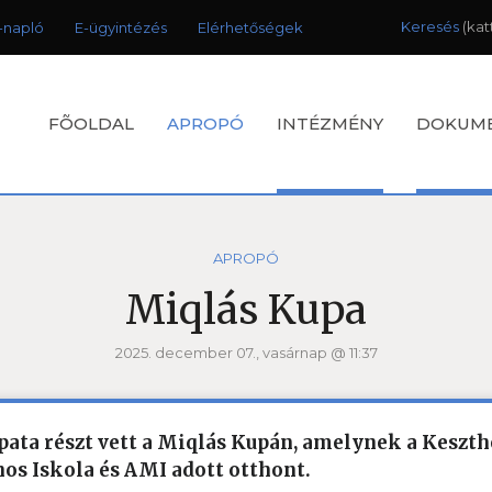
Keresés
-napló
E-ügyintézés
Elérhetőségek
FÕOLDAL
APROPÓ
INTÉZMÉNY
DOKUM
APROPÓ
Miqlás Kupa
2025. december 07., vasárnap @ 11:37
pata részt vett a Miqlás Kupán, amelynek a Keszth
nos Iskola és AMI adott otthont.